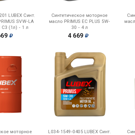
Купить
Купить
201 LUBEX Синт.
Синтетическое моторное
Син
PRIMUS SVW-LA
масло PRIMUS EC PLUS 5W-
масл
C3 (1л) - 1 л
30 - 4 л
669
4 669
Купить
Купить
ское моторное
L034-1549-0405 LUBEX Синт.
Син