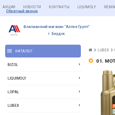
АКЦИИ
НОВОСТИ
КОНТАКТЫ
LIQUIMOLY
REINW
Обратный звонок
Флагманский магазин "Аллея Групп"
г. Бердск
LUBEX
КАТАЛОГ
01. МО
BIZOL
LIQUIMOLY
LOPAL
LUBEX