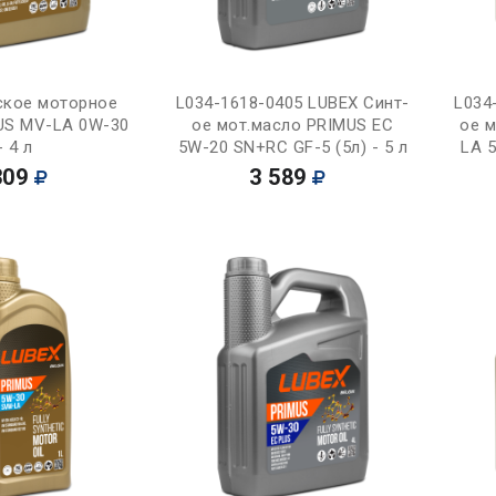
Купить
Купить
ское моторное
L034-1618-0405 LUBEX Синт-
L034
US MV-LA 0W-30
ое мот.масло PRIMUS EC
ое 
- 4 л
5W-20 SN+RC GF-5 (5л) - 5 л
LA 5
309
3 589