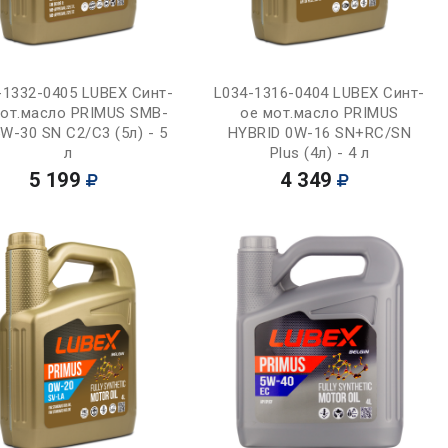
Купить
Купить
-1332-0405 LUBEX Синт-
L034-1316-0404 LUBEX Синт-
мот.масло PRIMUS SMB-
ое мот.масло PRIMUS
W-30 SN C2/C3 (5л) - 5
HYBRID 0W-16 SN+RC/SN
л
Plus (4л) - 4 л
5 199
4 349