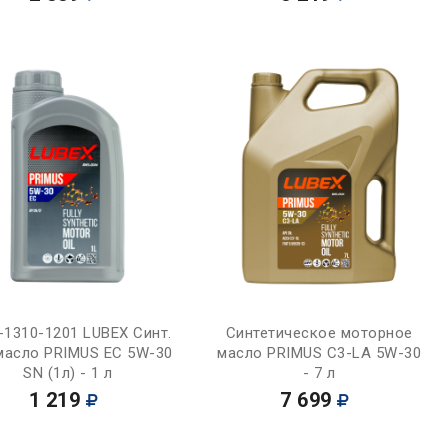
Купить
Купить
-1310-1201 LUBEX Синт.
Синтетическое моторное
масло PRIMUS EC 5W-30
масло PRIMUS C3-LA 5W-30
SN (1л) - 1 л
- 7 л
1 219
7 699