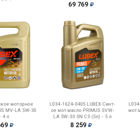
69 769
Купить
Купить
ское моторное
L034-1624-0405 LUBEX Синт-
L034
US MV-LA 5W-30
ое мот.масло PRIMUS SVW-
мот.
- 4 л
LA 5W-30 SN C3 (5л) - 5 л
669
8 259