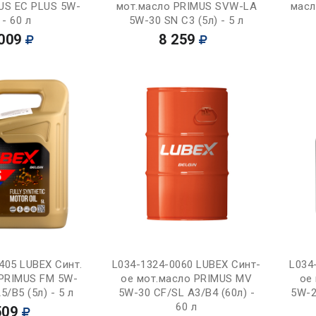
US EC PLUS 5W-
мот.масло PRIMUS SVW-LA
масл
 - 60 л
5W-30 SN C3 (5л) - 5 л
009
8 259
Купить
Купить
405 LUBEX Синт.
L034-1324-0060 LUBEX Синт-
L034
 PRIMUS FM 5W-
ое мот.масло PRIMUS MV
ое
5/B5 (5л) - 5 л
5W-30 CF/SL A3/B4 (60л) -
5W-2
60 л
509