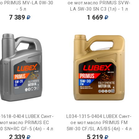
о PRIMUS MV-LA 0W-30
ое мот.масло PRIMUS SVW-
- 5 л
LA 5W-30 SN C3 (1л) - 1 л
7 389
1 669
Купить
Купить
-1618-0404 LUBEX Синт-
L034-1315-0404 LUBEX Синт-
 мот.масло PRIMUS EC
ое мот.масло PRIMUS FM
0 SN+RC GF-5 (4л) - 4 л
5W-30 CF/SL A5/B5 (4л) - 4 л
2 339
5 219