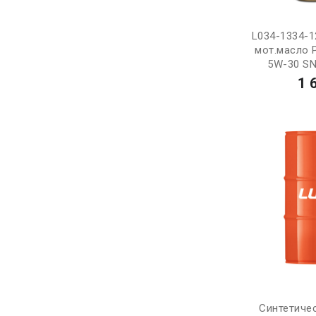
L034-1334-1
мот.масло 
5W-30 SN 
1 
Синтетиче