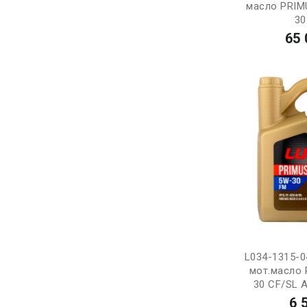
масло PRIM
30
65 
L034-1315-0
мот.масло
30 CF/SL A
6 