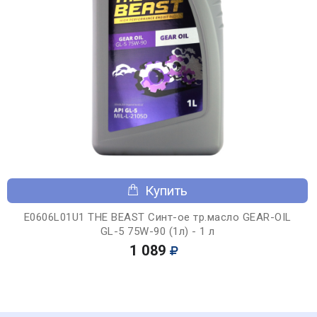
Купить
E0606L01U1 THE BEAST Синт-ое тр.масло GEAR-OIL
GL-5 75W-90 (1л) - 1 л
1 089