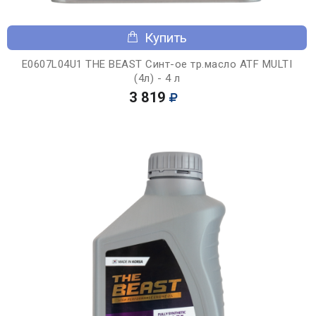
Купить
E0607L04U1 THE BEAST Синт-ое тр.масло ATF MULTI
(4л) - 4 л
3 819