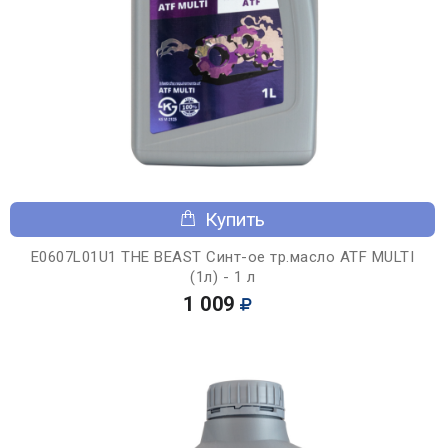
Купить
E0607L01U1 THE BEAST Синт-ое тр.масло ATF MULTI
(1л) - 1 л
1 009