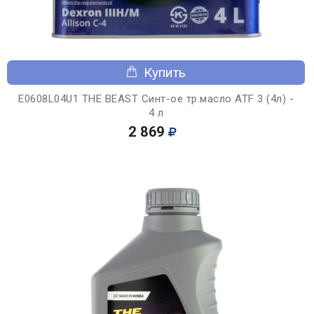
Купить
E0608L04U1 THE BEAST Синт-ое тр.масло ATF 3 (4л) -
4 л
2 869