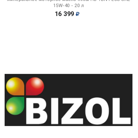
15W-40 - 20 л
16 399