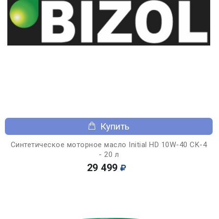
Купить
Синтетическое моторное масло Initial HD 10W-40 CK-4
- 20 л
29 499