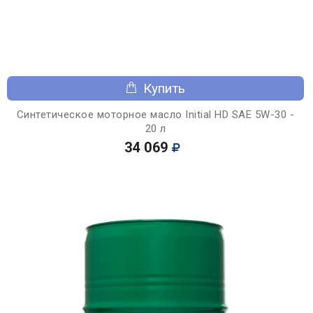
Купить
Синтетическое моторное масло Initial HD SAE 5W-30 -
20 л
34 069