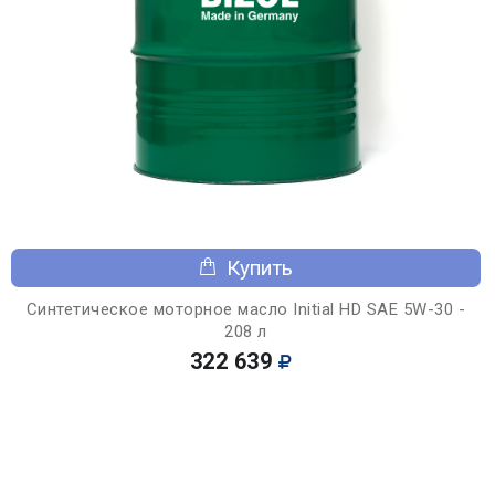
Купить
Синтетическое моторное масло Initial HD SAE 5W-30 -
208 л
322 639