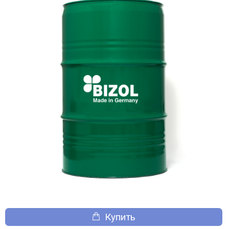
Купить