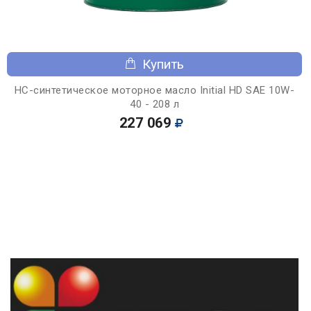
Купить
НС-синтетическое моторное масло Initial HD SAE 10W-
40 - 208 л
227 069