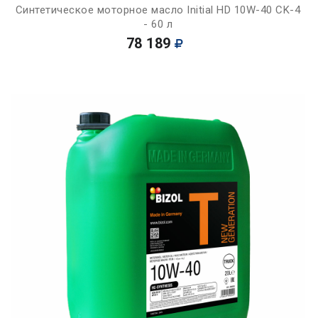
Синтетическое моторное масло Initial HD 10W-40 CK-4
- 60 л
78 189