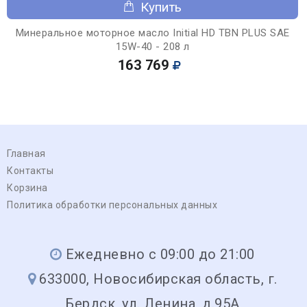
Купить
Минеральное моторное масло Initial HD TBN PLUS SAE
15W-40 - 208 л
163 769
Главная
Контакты
Корзина
Политика обработки персональных данных
Ежедневно с 09:00 до 21:00
633000, Новосибирская область, г.
Бердск, ул. Ленина, д.95А