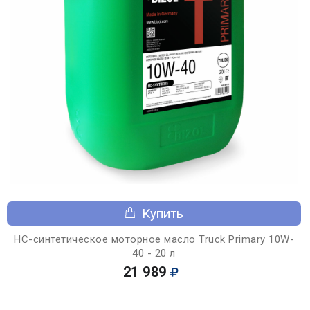
Купить
НС-синтетическое моторное масло Truck Primary 10W-
40 - 20 л
21 989