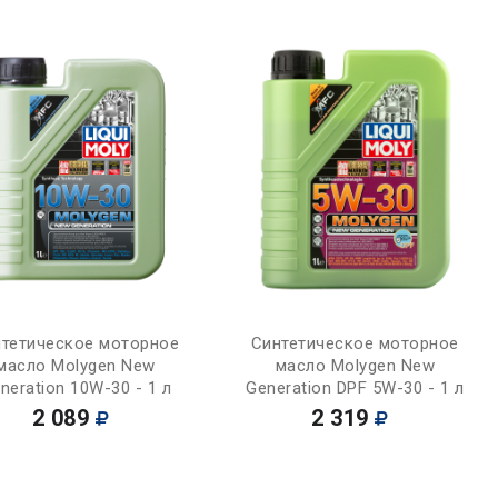
Купить
Купить
тетическое моторное
Синтетическое моторное
масло Molygen New
масло Molygen New
neration 10W-30 - 1 л
Generation DPF 5W-30 - 1 л
2 089
2 319