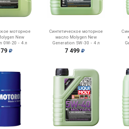
Купить
Купить
ское моторное
Синтетическое моторное
Син
Molygen New
масло Molygen New
n 0W-20 - 4 л
Generation 5W-30 - 4 л
G
179
7 499