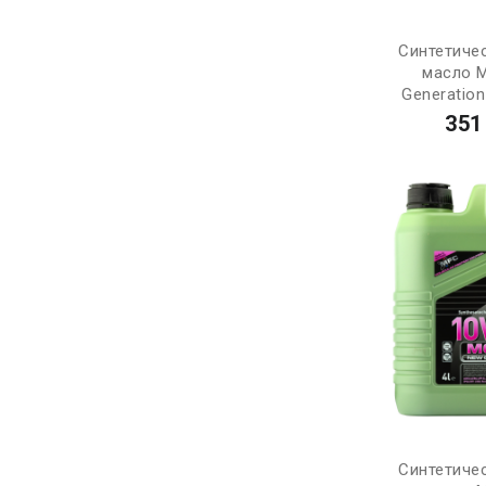
Синтетиче
масло 
Generation
351
Синтетиче