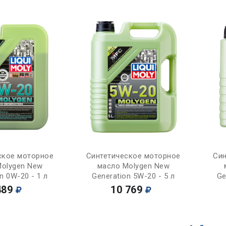
Купить
Купить
ское моторное
Синтетическое моторное
Син
Molygen New
масло Molygen New
n 0W-20 - 1 л
Generation 5W-20 - 5 л
Ge
489
10 769