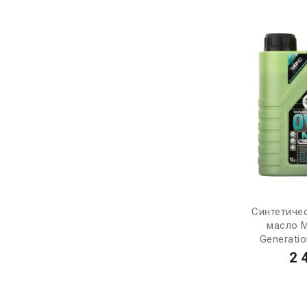
Синтетиче
масло 
Generatio
2 