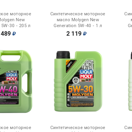
Купить
Купить
ское моторное
Синтетическое моторное
Син
Molygen New
масло Molygen New
 5W-30 - 205 л
Generation 5W-40 - 1 л
G
 489
2 119
Купить
Купить
ское моторное
Синтетическое моторное
Син