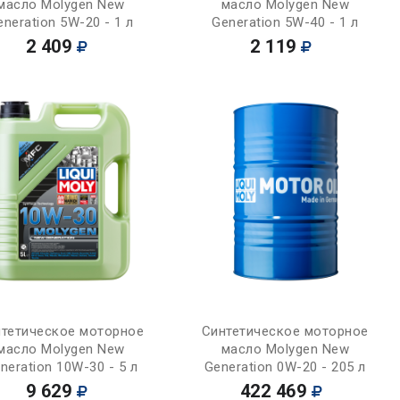
масло Molygen New
масло Molygen New
eneration 5W-20 - 1 л
Generation 5W-40 - 1 л
2 409
2 119
Купить
Купить
тетическое моторное
Синтетическое моторное
масло Molygen New
масло Molygen New
neration 10W-30 - 5 л
Generation 0W-20 - 205 л
9 629
422 469