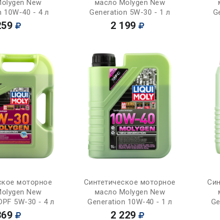
Molygen New
масло Molygen New
n 10W-40 - 4 л
Generation 5W-30 - 1 л
G
259
2 199
Купить
Купить
ское моторное
Синтетическое моторное
Син
Molygen New
масло Molygen New
DPF 5W-30 - 4 л
Generation 10W-40 - 1 л
Ge
369
2 229