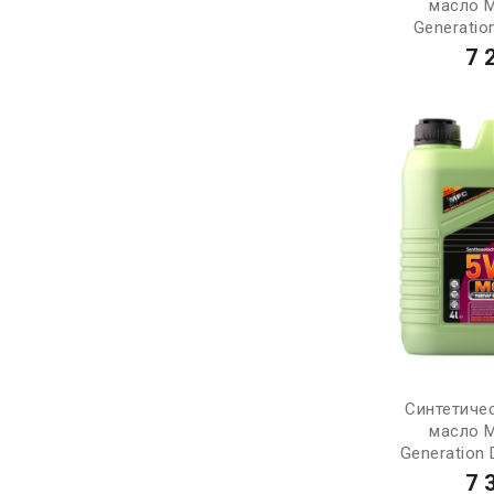
масло 
Generatio
7 
Синтетиче
масло 
Generation 
7 