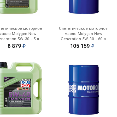
Купить
Купить
тетическое моторное
Синтетическое моторное
масло Molygen New
масло Molygen New
eneration 5W-30 - 5 л
Generation 5W-30 - 60 л
8 879
105 159